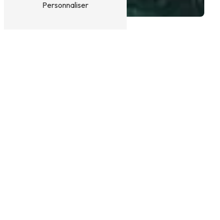
Personnaliser
OLIVERAIE PRÈS DE
PERPIGNAN
Oliveraie à Perpignan - Découvrez la
beauté des oliviers à Clots Das Vignes
Vous êtes à la recherche d'une oliveraie
exceptionnelle dans la ville de Perpignan ? Ne
cherchez plus, Clots Das Vignes est l'endroit idéal
pour vivre une expérience unique au cœur des
oliviers.
Une oliveraie authentique et passionnée