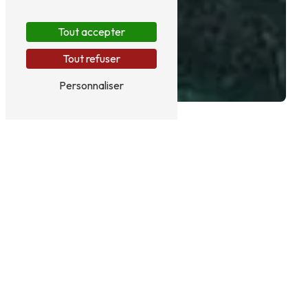
Tout accepter
Tout refuser
Personnaliser
GÎTES À ANSIGNAN
Gîtes à Ansignan : Découvrez Clots
Das Vignes
Vous cherchez un endroit idyllique pour passer des
vacances reposantes dans la ville pittoresque
d'Ansignan ? Les gîtes de Clots Das Vignes sont