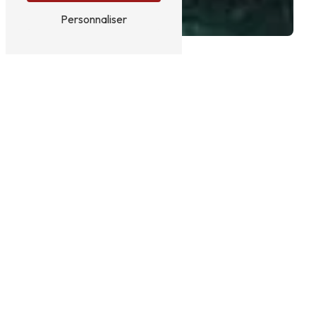
Personnaliser
OLIVERAIE PRÈS DE
OCCITANIE
Oliveraie en Occitanie : Découvrez les
bienfaits de l'or vert
La région d'Occitanie, riche de sa culture et de son
terroir, abrite de nombreux trésors naturels. Parmi
eux, les oliveraies se distinguent par leur beauté et
leur importance dans l'économie locale. L'oliveraie,
symbole de prospérité et de tradition, est un
véritable joyau qu'il convient de préserver et de