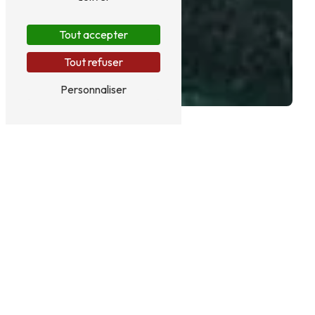
Tout accepter
Tout refuser
Personnaliser
NUIT ROMANTIQUE PRÈS
DE FENOUILLÈDES
Nuit romantique à Fenouillèdes
Imaginez une nuit romantique inoubliable dans la
magnifique ville de Fenouillèdes, nichée au cœur
des Pyrénées-Orientales. Pour une expérience