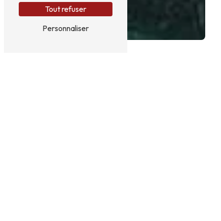
Tout refuser
Personnaliser
NUIT INSOLITE PRÈS DE
CUCUGNAN
Nuit Insolite à Cucugnan : Le Lodge
Cocooning et Le Dôme Géodésique
À la recherche d'une expérience inédite au cœur
de la nature, dans la magnifique ville de Cucugnan ?
Optez pour une nuit insolite et mémorable en vous
installant dans deux hébergements uniques offerts
par Clots Das Vignes : Le Lodge Cocooning et Le