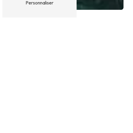
Personnaliser
LODGE FAMILIAL PRÈS DE
MILLAS
Le lodge familial à Millas : Un séjour
insolite inoubliable
Vous rêvez de passer des vacances en famille dans
un cadre unique et chaleureux ? Découvrez les
lodges familiaux à Millas, une expérience
d'hébergement insolite qui vous fera vivre des
moments magiques en pleine nature.
Le lodge cocooning : Un véritable cocon